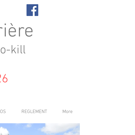
rière
o-kill
26
TOS
REGLEMENT
More